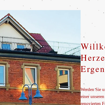
Will
Herze
Ergen
Werden Sie un
einer unseren
renovierten 